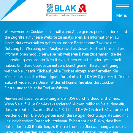
Menü
Wir verwenden Cookies, um Inhalte und Anzeigen zu personalisieren und
die Zugriffe auf unsere Website zu analysieren. Die Informationen zu
Ihrem Nutzerverhalten gehen an unsere Partner zum Zwecke der
Nutzung für Werbung und Analysen weiter. Unsere Partner führen diese
Informationen möglicherweise mit weiteren Daten zusammen, die sie
unabhängig von unserer Website von Ihnen erhalten oder gesammelt
haben. Um diese Cookies zu nutzen, benötigen wir Ihre Einwilligung
welche Sie uns mit Klick auf „Alle Cookies akzeptieren“ erteilen. Sie
können Ihre erteilte Einwilligung (Art. 6 Abs. 1 a) DSGVO) jederzeit für die
Zukunft widerrufen. Diesen Widerruf können Sie über die „Cookie-
Einstellungen“ hier im Tool ausführen.
Hinweis auf Datenverarbeitung in den USA durch Videodienst Vimeo:
Wenn Sie auf "Alle Cookies akzeptieren“ klicken, willigen Sie zudem ein,
dass ihre Daten i.S.v. Art. 49 Abs. 1 S. 1 lit. a) DSGVO in den USA verarbeitet
werden dürfen. Die USA gelten nach derzeitiger Rechtslage als Land mit
unzureichendem Datenschutzniveau. Es besteht das Risiko, dass Ihre
Daten durch US-Behörden, zu Kontroll- und zu Überwachungszwecken,
verarbeitet werden. Derzeit gibt es keine Rechtsmittel gegen diese