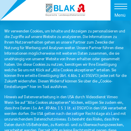
Menü
Wir verwenden Cookies, um Inhalte und Anzeigen zu personalisieren und
die Zugriffe auf unsere Website zu analysieren. Die Informationen zu
Ihrem Nutzerverhalten gehen an unsere Partner zum Zwecke der
Nutzung für Werbung und Analysen weiter. Unsere Partner führen diese
Informationen möglicherweise mit weiteren Daten zusammen, die sie
unabhängig von unserer Website von Ihnen erhalten oder gesammelt
haben. Um diese Cookies zu nutzen, benötigen wir Ihre Einwilligung
welche Sie uns mit Klick auf „Alle Cookies akzeptieren“ erteilen. Sie
können Ihre erteilte Einwilligung (Art. 6 Abs. 1 a) DSGVO) jederzeit für die
Zukunft widerrufen. Diesen Widerruf können Sie über die „Cookie-
Einstellungen“ hier im Tool ausführen.
Hinweis auf Datenverarbeitung in den USA durch Videodienst Vimeo:
Wenn Sie auf "Alle Cookies akzeptieren“ klicken, willigen Sie zudem ein,
dass ihre Daten i.S.v. Art. 49 Abs. 1 S. 1 lit. a) DSGVO in den USA verarbeitet
werden dürfen. Die USA gelten nach derzeitiger Rechtslage als Land mit
unzureichendem Datenschutzniveau. Es besteht das Risiko, dass Ihre
Daten durch US-Behörden, zu Kontroll- und zu Überwachungszwecken,
verarbeitet werden. Derzeit gibt es keine Rechtsmittel gegen diese