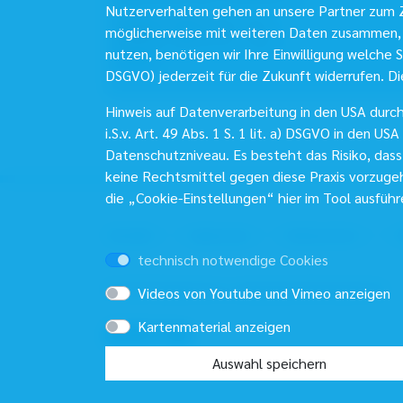
Nutzerverhalten gehen an unsere Partner zum Z
Telefon:
089 92 62 - 45
möglicherweise mit weiteren Daten zusammen, 
Telefax:
089 92 62 - 909
nutzen, benötigen wir Ihre Einwilligung welche Si
E-Mail
DSGVO) jederzeit für die Zukunft widerrufen. Di
Hinweis auf Datenverarbeitung in den USA durch 
i.S.v. Art. 49 Abs. 1 S. 1 lit. a) DSGVO in den
Datenschutzniveau. Es besteht das Risiko, das
keine Rechtsmittel gegen diese Praxis vorzugehe
die „Cookie-Einstellungen“ hier im Tool ausführ
Kontakt
Impressum
Datenschutz
H
technisch notwendige Cookies
© 2026 Bayerische Landesapothekerkammer
Videos von Youtube und Vimeo anzeigen
Kartenmaterial anzeigen
Auswahl speichern