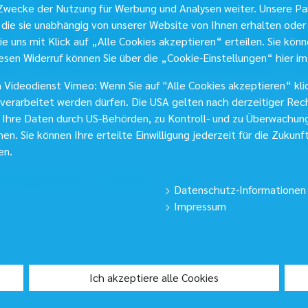
ATHINA
wecke der Nutzung für Werbung und Analysen weiter. Unsere Par
Te
die sie unabhängig von unserer Website von Ihnen erhalten ode
Telefon:
089 92 62 - 67
Te
e uns mit Klick auf „Alle Cookies akzeptieren“ erteilen. Sie können
Telefax:
089 92 62 - 909
E-
E-Mail
esen Widerruf können Sie über die „Cookie-Einstellungen“ hier im
Videodienst Vimeo: Wenn Sie auf "Alle Cookies akzeptieren“ klic
 USA verarbeitet werden dürfen. Die USA gelten nach derzeitiger R
s Ihre Daten durch US-Behörden, zu Kontroll- und zu Überwachun
n. Sie können Ihre erteilte Einwilligung jederzeit für die Zukunf
en.
aftungsausschluss
Sitemap
Login
Datenschutz-Informationen
Impressum
Ich akzeptiere alle Cookies