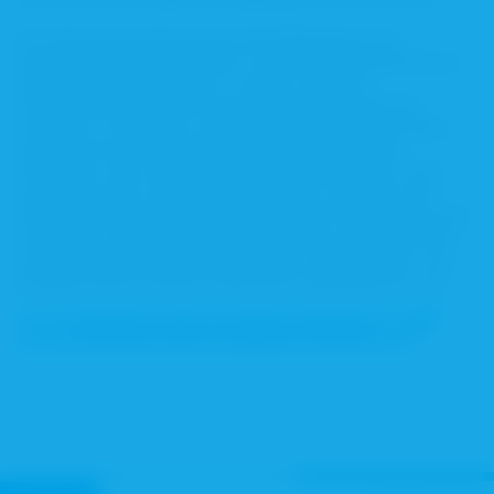
Als Interessenvertretung der Apothekerinnen und
Apotheker hat die Bayerische Landesapothekerkammer in
besonderem Maße darauf zu achten, dass ihre
Vertreterinnen und Vertreter mit ihrem Verhalten die
Integrität, Transparenz und Gesetzestreue sicherstellen,
die zur Unterstützung der Glaubwürdigkeit und des
Vertrauens, das in die Mitglieder der BLAK gesetzt wird,
erforderlich sind. Deshalb hat die BLAK, respektive die
Delegiertenversammlung der BLAK, einen Verhaltenscodex
festgelegt, der die Einhaltung ethischen und moralischen
Handelns wie auch die Vorgaben eines wettbewerbs- und
kartellrechtlich korrekten Verhaltens gewährleisten soll.
Verhaltenscodex/ Compliance-Ricktline