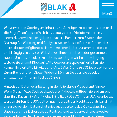
Menü
Wir verwenden Cookies, um Inhalte und Anzeigen zu personalisieren und
die Zugriffe auf unsere Website zu analysieren. Die Informationen zu
Ihrem Nutzerverhalten gehen an unsere Partner zum Zwecke der
Nutzung für Werbung und Analysen weiter. Unsere Partner führen diese
Informationen möglicherweise mit weiteren Daten zusammen, die sie
unabhängig von unserer Website von Ihnen erhalten oder gesammelt
haben. Um diese Cookies zu nutzen, benötigen wir Ihre Einwilligung
welche Sie uns mit Klick auf „Alle Cookies akzeptieren“ erteilen. Sie
können Ihre erteilte Einwilligung (Art. 6 Abs. 1 a) DSGVO) jederzeit für die
Zukunft widerrufen. Diesen Widerruf können Sie über die „Cookie-
Einstellungen“ hier im Tool ausführen.
Hinweis auf Datenverarbeitung in den USA durch Videodienst Vimeo:
Wenn Sie auf "Alle Cookies akzeptieren“ klicken, willigen Sie zudem ein,
dass ihre Daten i.S.v. Art. 49 Abs. 1 S. 1 lit. a) DSGVO in den USA verarbeitet
werden dürfen. Die USA gelten nach derzeitiger Rechtslage als Land mit
unzureichendem Datenschutzniveau. Es besteht das Risiko, dass Ihre
Daten durch US-Behörden, zu Kontroll- und zu Überwachungszwecken,
verarbeitet werden. Derzeit gibt es keine Rechtsmittel gegen diese