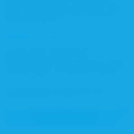
Apothekenteams entsprechen. Zum Kreis der externen
Anbieter zählen andere Heilberufekammern und -verbände,
pharmazeutische Unternehmen sowie selbstständige
Referenten und Experten.
Akkreditierung für Veranstalter
Als externer Anbieter können Sie ihre Veranstaltung bei uns
akkreditieren lassen. Dazu füllen Sie den
Akkreditierungsantrag spätestens vier Wochen vor Beginn
Ihrer Veranstaltung aus. Den ausgefüllten Antrag schicken
Sie bitte per E-Mail an unsere Abteilung für Fortbildung:
petra.sinner
@blak.
de
.
Die Entscheidung über die Akkreditierung externer
Veranstaltungen richtet sich nach den
Richtlinien zum
Erwerb des Fortbildungszertifikates
.
Antrag auf Anerkennung einer
Fortbildungsveranstaltung