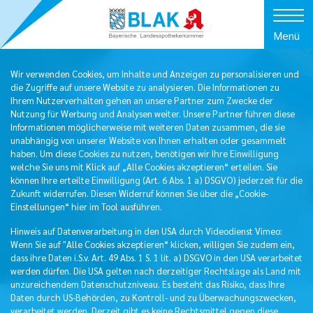
Menü
Wir verwenden Cookies, um Inhalte und Anzeigen zu personalisieren und
die Zugriffe auf unsere Website zu analysieren. Die Informationen zu
Ihrem Nutzerverhalten gehen an unsere Partner zum Zwecke der
Nutzung für Werbung und Analysen weiter. Unsere Partner führen diese
Informationen möglicherweise mit weiteren Daten zusammen, die sie
unabhängig von unserer Website von Ihnen erhalten oder gesammelt
haben. Um diese Cookies zu nutzen, benötigen wir Ihre Einwilligung
welche Sie uns mit Klick auf „Alle Cookies akzeptieren“ erteilen. Sie
können Ihre erteilte Einwilligung (Art. 6 Abs. 1 a) DSGVO) jederzeit für die
Zukunft widerrufen. Diesen Widerruf können Sie über die „Cookie-
Einstellungen“ hier im Tool ausführen.
Hinweis auf Datenverarbeitung in den USA durch Videodienst Vimeo:
Wenn Sie auf "Alle Cookies akzeptieren“ klicken, willigen Sie zudem ein,
dass ihre Daten i.S.v. Art. 49 Abs. 1 S. 1 lit. a) DSGVO in den USA verarbeitet
werden dürfen. Die USA gelten nach derzeitiger Rechtslage als Land mit
unzureichendem Datenschutzniveau. Es besteht das Risiko, dass Ihre
Daten durch US-Behörden, zu Kontroll- und zu Überwachungszwecken,
verarbeitet werden. Derzeit gibt es keine Rechtsmittel gegen diese