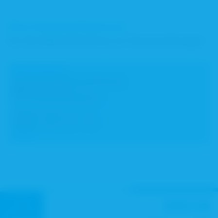
Ihre Ansprechperson
für die Akkreditierung von Veranstaltungen
Petra Sinner
Leiterin Fortbildungsabteilung
Akkreditierungen
PTA-Zusatzqualifikation
Telefon:
089 92 62 - 69
Telefax:
089 92 62 - 903
E-Mail
Nach oben