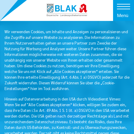
Menü
Wir verwenden Cookies, um Inhalte und Anzeigen zu personalisieren und
die Zugriffe auf unsere Website zu analysieren. Die Informationen zu
Ihrem Nutzerverhalten gehen an unsere Partner zum Zwecke der
Nutzung für Werbung und Analysen weiter. Unsere Partner führen diese
Informationen möglicherweise mit weiteren Daten zusammen, die sie
unabhängig von unserer Website von Ihnen erhalten oder gesammelt
haben. Um diese Cookies zu nutzen, benötigen wir Ihre Einwilligung
welche Sie uns mit Klick auf „Alle Cookies akzeptieren“ erteilen. Sie
können Ihre erteilte Einwilligung (Art. 6 Abs. 1 a) DSGVO) jederzeit für die
Zukunft widerrufen. Diesen Widerruf können Sie über die „Cookie-
Einstellungen“ hier im Tool ausführen.
Hinweis auf Datenverarbeitung in den USA durch Videodienst Vimeo:
Wenn Sie auf "Alle Cookies akzeptieren“ klicken, willigen Sie zudem ein,
dass ihre Daten i.S.v. Art. 49 Abs. 1 S. 1 lit. a) DSGVO in den USA verarbeitet
werden dürfen. Die USA gelten nach derzeitiger Rechtslage als Land mit
unzureichendem Datenschutzniveau. Es besteht das Risiko, dass Ihre
Daten durch US-Behörden, zu Kontroll- und zu Überwachungszwecken,
verarbeitet werden. Derzeit gibt es keine Rechtsmittel gegen diese