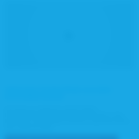
Telefonischer Notdienstfinder und andere
Kommunikationskanäle
Sie können aus telefonisch und auf anderen
Kommunikationswegen die Notdienst-Apotheke in Ihrer
Nähe finden. Die wichtigsten Nummern zeigt übersichtlich
diese Grafik der ABDA: