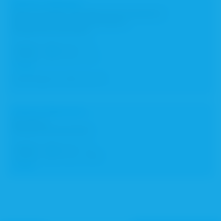
Kathrin Kellinger
Rechtsanwältin (Syndikusrechtsanwältin)
Rechtliche Prüfstelle Notdienst
Rezeptsammelstellen
Telefon:
089 92 62 - 0
Telefax:
089 92 62 - 22
E-Mail
vormittags: Di., Mi., Do., Fr.
Etienne Wenesch
Notdienst
Rezeptsammelstellen
Telefon:
089 92 62 - 0
Telefax:
089 92 62 - 904
E-Mail