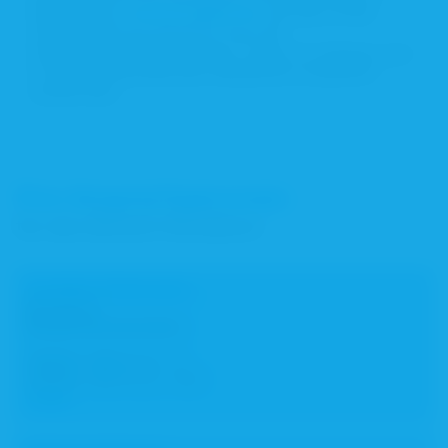
Mail-Adresse:
notdienst
@blak.
de
. Auf diese Email-
Adresse kann das gesamte Team der
Notdienstabteilung zugreifen, sodass Ihr Anliegen auch
im Abwesenheitsfall eines Mitarbeiters bearbeitet
werden kann.
Ihre Ansprechpersonen
für den Bereich Notdienst
Caroline Holzmann
Notdienst
Rezeptsammelstellen
Telefon:
089 92 62 - 0
Telefax:
089 92 62 - 904
E-Mail