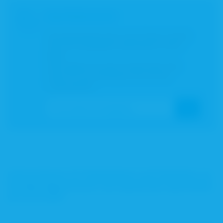
Apothekensuche
Die Apothekensuche sucht Ihnen schnell
die für Sie geeignete Apotheke in Ihrer
Nähe.
Bitte geben Sie eine Postleitzahl oder
einen Ort ein und klicken Sie auf das
Lupensymbol.
Informationen für Patientinnen und Patienten zur
Notdienstbereitschaft der bayerischen Apotheken
ab 01.01.2025