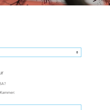
ur
HBA?
 Kammer: