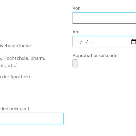
Von
Am
eswehrapotheke
Approbationsurkunde
e, Hochschule, pharm.
lt, etc.)
lb der Apotheke
nden beilegen)