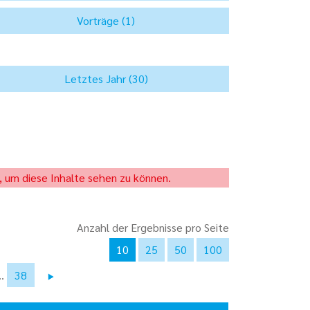
, um diese Inhalte sehen zu können.
Anzahl der Ergebnisse pro Seite
10
25
50
100
..
38