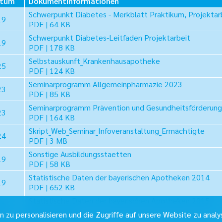
atum
Dokumentinformationen
Schwerpunkt Diabetes - Merkblatt Praktikum, Projekta
19
PDF | 64 KB
Schwerpunkt Diabetes-Leitfaden Projektarbeit
19
PDF | 178 KB
Selbstauskunft_Krankenhausapotheke
25
PDF | 124 KB
Seminarprogramm Allgemeinpharmazie 2023
23
PDF | 85 KB
Seminarprogramm Prävention und Gesundheitsförderun
23
PDF | 164 KB
Skript_Web_Seminar_Infoveranstaltung_Ermächtigte
24
PDF | 3 MB
Sonstige Ausbildungsstaetten
19
PDF | 58 KB
Statistische Daten der bayerischen Apotheken 2014
19
PDF | 652 KB
Statistische Daten der bayerischen Apotheken 2015
19
PDF | 653 KB
zu personalisieren und die Zugriffe auf unsere Website zu analy