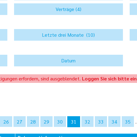
gungen erfordern, sind ausgeblendet.
Loggen Sie sich bitte ein
26
27
28
29
30
31
32
33
34
35
.