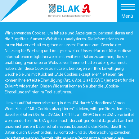
Menü
Wir verwenden Cookies, um Inhalte und Anzeigen zu personalisieren und
Downloads
die Zugriffe auf unsere Website zu analysieren. Die Informationen zu
Wichtige Dateien zum Herunterladen
Ihrem Nutzerverhalten gehen an unsere Partner zum Zwecke der
Nutzung für Werbung und Analysen weiter. Unsere Partner führen diese
Informationen möglicherweise mit weiteren Daten zusammen, die sie
In unserem Download-Bereich finden Sie Formulare,
unabhängig von unserer Website von Ihnen erhalten oder gesammelt
Merkblätter, Übersichten und viele weitere Informationen
haben. Um diese Cookies zu nutzen, benötigen wir Ihre Einwilligung
zum Herunterladen. Die Dateien sind fast durchweg im PDF-
welche Sie uns mit Klick auf „Alle Cookies akzeptieren“ erteilen. Sie
Format. Sie können sie mit dem Acrobat Reader lesen.
können Ihre erteilte Einwilligung (Art. 6 Abs. 1 a) DSGVO) jederzeit für die
Zukunft widerrufen. Diesen Widerruf können Sie über die „Cookie-
Einstellungen“ hier im Tool ausführen.
Hinweis auf Datenverarbeitung in den USA durch Videodienst Vimeo:
Wenn Sie auf "Alle Cookies akzeptieren“ klicken, willigen Sie zudem ein,
Filter
dass ihre Daten i.S.v. Art. 49 Abs. 1 S. 1 lit. a) DSGVO in den USA verarbeitet
werden dürfen. Die USA gelten nach derzeitiger Rechtslage als Land mit
Bereich
unzureichendem Datenschutzniveau. Es besteht das Risiko, dass Ihre
Daten durch US-Behörden, zu Kontroll- und zu Überwachungszwecken,
verarbeitet werden. Derzeit gibt es keine Rechtsmittel gegen diese