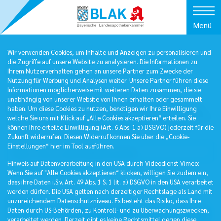
Menü
Wir verwenden Cookies, um Inhalte und Anzeigen zu personalisieren und
Downloads
die Zugriffe auf unsere Website zu analysieren. Die Informationen zu
Wichtige Dateien zum Herunterladen
Ihrem Nutzerverhalten gehen an unsere Partner zum Zwecke der
Nutzung für Werbung und Analysen weiter. Unsere Partner führen diese
Informationen möglicherweise mit weiteren Daten zusammen, die sie
In unserem Download-Bereich finden Sie Formulare,
unabhängig von unserer Website von Ihnen erhalten oder gesammelt
Merkblätter, Übersichten und viele weitere Informationen
haben. Um diese Cookies zu nutzen, benötigen wir Ihre Einwilligung
zum Herunterladen. Die Dateien sind fast durchweg im PDF-
welche Sie uns mit Klick auf „Alle Cookies akzeptieren“ erteilen. Sie
Format. Sie können sie mit dem Acrobat Reader lesen.
können Ihre erteilte Einwilligung (Art. 6 Abs. 1 a) DSGVO) jederzeit für die
Zukunft widerrufen. Diesen Widerruf können Sie über die „Cookie-
Einstellungen“ hier im Tool ausführen.
Hinweis auf Datenverarbeitung in den USA durch Videodienst Vimeo:
Wenn Sie auf "Alle Cookies akzeptieren“ klicken, willigen Sie zudem ein,
Filter
dass ihre Daten i.S.v. Art. 49 Abs. 1 S. 1 lit. a) DSGVO in den USA verarbeitet
werden dürfen. Die USA gelten nach derzeitiger Rechtslage als Land mit
Bereich
unzureichendem Datenschutzniveau. Es besteht das Risiko, dass Ihre
Daten durch US-Behörden, zu Kontroll- und zu Überwachungszwecken,
verarbeitet werden. Derzeit gibt es keine Rechtsmittel gegen diese