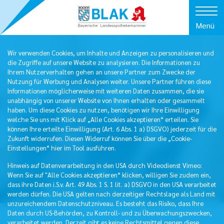
Menü
Wir verwenden Cookies, um Inhalte und Anzeigen zu personalisieren und
die Zugriffe auf unsere Website zu analysieren. Die Informationen zu
Ihrem Nutzerverhalten gehen an unsere Partner zum Zwecke der
Nutzung für Werbung und Analysen weiter. Unsere Partner führen diese
Informationen möglicherweise mit weiteren Daten zusammen, die sie
unabhängig von unserer Website von Ihnen erhalten oder gesammelt
haben. Um diese Cookies zu nutzen, benötigen wir Ihre Einwilligung
welche Sie uns mit Klick auf „Alle Cookies akzeptieren“ erteilen. Sie
können Ihre erteilte Einwilligung (Art. 6 Abs. 1 a) DSGVO) jederzeit für die
Zukunft widerrufen. Diesen Widerruf können Sie über die „Cookie-
Einstellungen“ hier im Tool ausführen.
Hinweis auf Datenverarbeitung in den USA durch Videodienst Vimeo:
Wenn Sie auf "Alle Cookies akzeptieren“ klicken, willigen Sie zudem ein,
dass ihre Daten i.S.v. Art. 49 Abs. 1 S. 1 lit. a) DSGVO in den USA verarbeitet
werden dürfen. Die USA gelten nach derzeitiger Rechtslage als Land mit
unzureichendem Datenschutzniveau. Es besteht das Risiko, dass Ihre
Daten durch US-Behörden, zu Kontroll- und zu Überwachungszwecken,
verarbeitet werden. Derzeit gibt es keine Rechtsmittel gegen diese